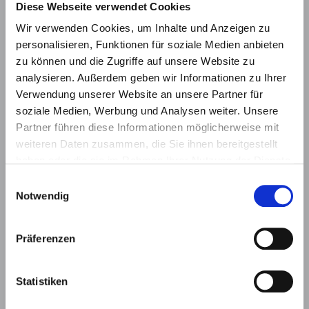
Diese Webseite verwendet Cookies
Wir verwenden Cookies, um Inhalte und Anzeigen zu
Munich Medical International GmbH
personalisieren, Funktionen für soziale Medien anbieten
Rudolf Diesel Ring 5
zu können und die Zugriffe auf unsere Website zu
D - 82266 Inning
analysieren. Außerdem geben wir Informationen zu Ihrer
+49 89 95428960
Verwendung unserer Website an unsere Partner für
info@mmi-group.de
soziale Medien, Werbung und Analysen weiter. Unsere
MMI Schweiz AG
Partner führen diese Informationen möglicherweise mit
Bahnhofstra
ß
e 37
weiteren Daten zusammen, die Sie ihnen bereitgestellt
CH - 8001 Zürich
haben oder die sie im Rahmen Ihrer Nutzung der Dienste
+41 43 344 83 56
gesammelt haben.
Einwilligungsauswahl
info@mmi-group.ch
Notwendig
Präferenzen
zur INM Haustechnik und Medizinplanung GmbH
Statistiken
Datenschutz