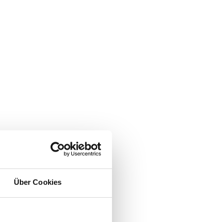
r (UKM)
Über Cookies
kt Neubau OP-Zentrum