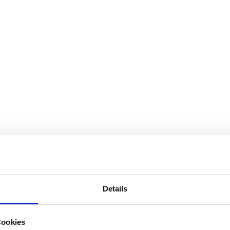
sitätsklinikum Münste
Details
asterplan mit Schwerpun
Cookies