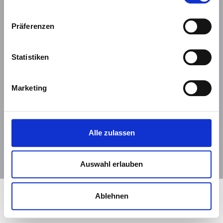
CH - 8001 Zürich
+41 43 344 83 56
Präferenzen
info@mmi-group.ch
Statistiken
zur INM Haustechnik und Medizinplanung GmbH
Marketing
Datenschutz
Impressum
Alle zulassen
Copyright 2026 MMI Munich Medical International GmbH
Auswahl erlauben
Ablehnen