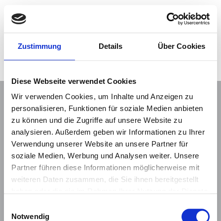
Zustimmung
Details
Über Cookies
Michaela Hulliger
Diese Webseite verwendet Cookies
Wir verwenden Cookies, um Inhalte und Anzeigen zu
personalisieren, Funktionen für soziale Medien anbieten
MMI Group
zu können und die Zugriffe auf unsere Website zu
analysieren. Außerdem geben wir Informationen zu Ihrer
Munich Medical International GmbH
Verwendung unserer Website an unsere Partner für
Rudolf Diesel Ring 5
soziale Medien, Werbung und Analysen weiter. Unsere
D - 82266 Inning
Partner führen diese Informationen möglicherweise mit
+49 89 95428960
weiteren Daten zusammen, die Sie ihnen bereitgestellt
info@mmi-group.de
haben oder die sie im Rahmen Ihrer Nutzung der Dienste
gesammelt haben.
Einwilligungsauswahl
MMI Schweiz AG
Notwendig
Bahnhofstra
ß
e 37