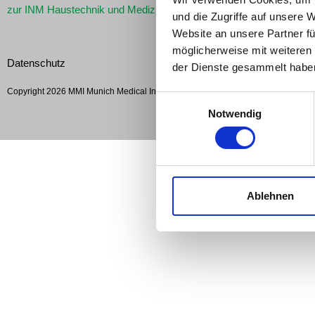
zur INM Haustechnik und Medizinplanung GmbH
und die Zugriffe auf unsere 
Website an unsere Partner fü
möglicherweise mit weiteren
Datenschutz
Impressum
der Dienste gesammelt habe
Copyright 2026 MMI Munich Medical International GmbH
Einwilligungsauswahl
Notwendig
Ablehnen