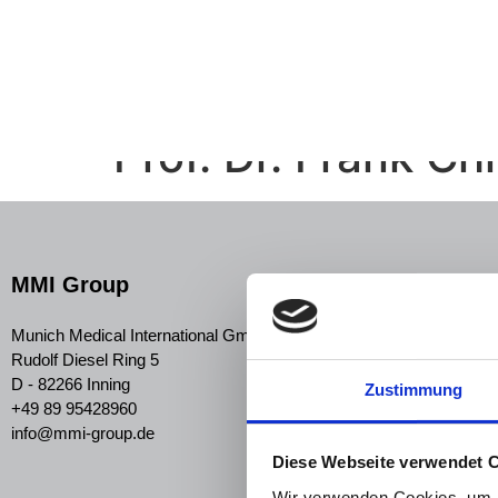
Prof. Dr. Frank Chr
MMI Group
Munich Medical International GmbH
Rudolf Diesel Ring 5
D - 82266 Inning
Zustimmung
+49 89 95428960
info@mmi-group.de
Diese Webseite verwendet 
Wir verwenden Cookies, um I