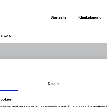
Startseite
Klinikplanung
ist
MMI Schweiz AG
Bahnhofstra
ß
e 37
CH - 8001 Zürich
Details
+41 43 344 83 56
info@mmi-group.ch
Cookies
nhalte und Anzeigen zu personalisieren, Funktionen für soziale