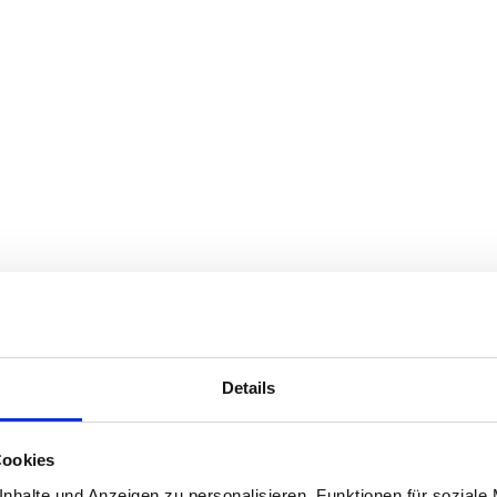
rsitätsklinikum Dresden
Details
n OP-Analysen und Proze
Cookies
nhalte und Anzeigen zu personalisieren, Funktionen für soziale